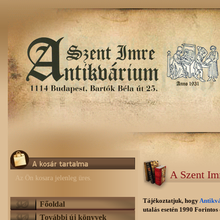
A Szent Im
Az Ön kosara jelenleg üres.
Tájékoztatjuk, hogy
Antikv
Főoldal
utalás esetén 1990 Forintos e
További új könyvek