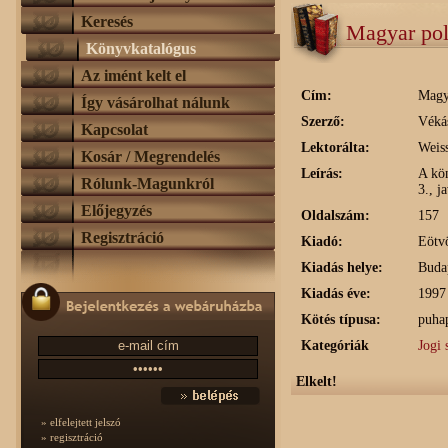
Keresés
Magyar polg
Könyvkatalógus
Az imént kelt el
Cím:
Magya
Így vásárolhat nálunk
Szerző:
Véká
Kapcsolat
Lektorálta:
Weis
Kosár / Megrendelés
Leírás:
A kö
Rólunk-Magunkról
3., j
Előjegyzés
Oldalszám:
157
Regisztráció
Kiadó:
Eötv
Kiadás helye:
Buda
Kiadás éve:
1997
Kötés típusa:
puha
Kategóriák
Jogi 
Elkelt!
» elfelejtett jelszó
» regisztráció