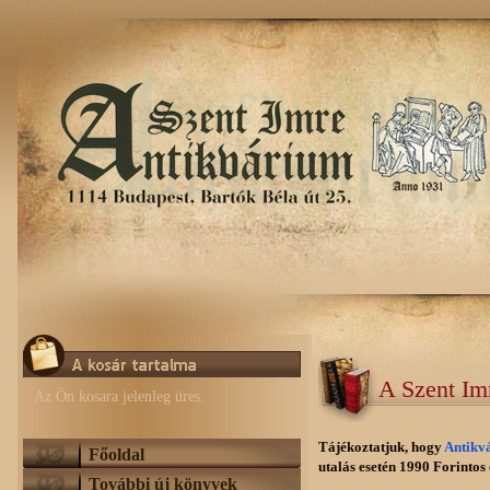
A Szent Im
Az Ön kosara jelenleg üres.
Tájékoztatjuk, hogy
Antikv
Főoldal
utalás esetén 1990 Forintos e
További új könyvek