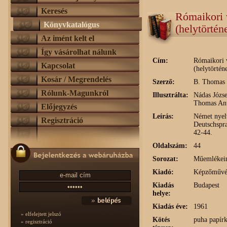
Keresés
Rómaikori 
Könyvkatalógus
(helytörtén
Az imént kelt el
Így vásárolhat nálunk
Cím:
Rómaikori 
Kapcsolat
(helytörtén
Kosár / Megrendelés
Szerző:
B. Thomas 
Rólunk-Magunkról
Illusztrálta:
Nádas Józse
Thomas Ant
Előjegyzés
Leírás:
Német nyelv
Regisztráció
Deutschspr
42-44.
Oldalszám:
44
Sorozat:
Műemlékei
Kiadó:
Képzőművés
Kiadás
Budapest
helye:
Kiadás éve:
1961
» elfelejtett jelszó
Kötés
puha papírk
» regisztráció