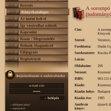
Keresés
A sorompó 
Könyvkatalógus
(tudományo
Az imént kelt el
Így vásárolhat nálunk
Cím:
A soromp
Kapcsolat
Könyvek 
Kosár / Megrendelés
Szerző:
Vezsinov,
Rólunk-Magunkról
Fordította:
Dudás Gy
Előjegyzés
Szerkesztette:
Kuczka P
Regisztráció
Leírás:
Oldalszám:
266
Sorozat:
Kozmosz 
ISBN:
963-211-
Kiadó:
Kozmosz
Kiadás helye:
Budapest
Kiadás éve:
1985
Antikvár
újszerű á
» elfelejtett jelszó
könyv:
» regisztráció