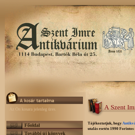
A Szent Im
Az Ön kosara jelenleg üres.
Tájékoztatjuk, hogy
Antikv
Főoldal
utalás esetén 1990 Forintos e
További új könyvek