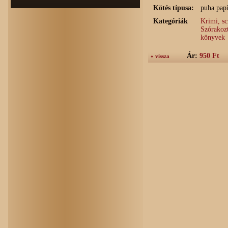
Kötés típusa:
puha papí
Kategóriák
Krimi, sc
Szórakozt
könyvek
Ár:
950 Ft
« vissza