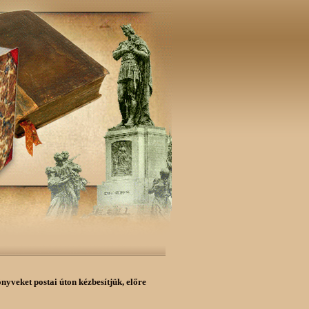
önyveket postai úton kézbesítjük,
előre