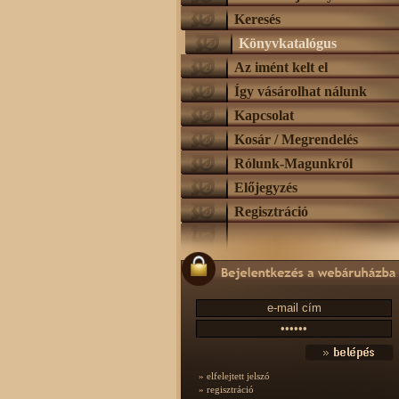
Keresés
Könyvkatalógus
Az imént kelt el
Így vásárolhat nálunk
Kapcsolat
Kosár / Megrendelés
Rólunk-Magunkról
Előjegyzés
Regisztráció
» elfelejtett jelszó
» regisztráció