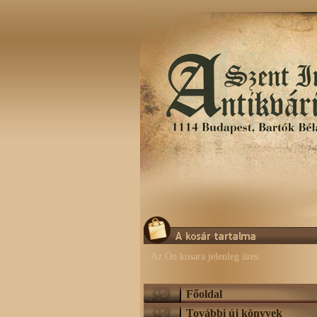
Az Ön kosara jelenleg üres.
Főoldal
További új könyvek