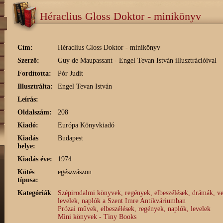
Héraclius Gloss Doktor - minikönyv
Cím:
Héraclius Gloss Doktor - minikönyv
Szerző:
Guy de Maupassant - Engel Tevan István illusztrációival
Fordította:
Pór Judit
Illusztrálta:
Engel Tevan István
Leírás:
Oldalszám:
208
Kiadó:
Európa Könyvkiadó
Kiadás
Budapest
helye:
Kiadás éve:
1974
Kötés
egészvászon
típusa:
Kategóriák
Szépirodalmi könyvek, regények, elbeszélések, drámák, ve
levelek, naplók a Szent Imre Antikváriumban
Prózai művek, elbeszélések, regények, naplók, levelek
Mini könyvek - Tiny Books