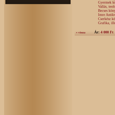
Gyermek kö
Vallás, teo
Becses köny
Imre Antik
Cserkész kö
Grafika, il
Ár:
4 000 Ft
« vissza