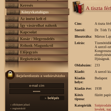
Keresés
A tiszta fé
Könyvkatalógus
Az imént kelt el
Cím:
A tiszta fé
Így vásárolhat nálunk
Szerző:
Dr. Tóth Ti
Kapcsolat
Illusztrálta:
Márton Laj
Kosár / Megrendelés
Leírás:
Tizenötödik
Rólunk-Magunkról
A szerző ez
Kongresszus
Előjegyzés
elmélyítésé
Regisztráció
Ifjúságnak.
Oldalszám:
233
Kiadó:
A szerző ki
Kiadás
Budapest
helye:
Kiadás éve:
1938
Kötés
fűzött papí
típusa:
» elfelejtett jelszó
Kategóriák
Szépirodalm
» regisztráció
levelek, na