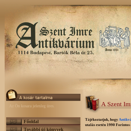
A Szent Im
Az Ön kosara jelenleg üres.
Tájékoztatjuk, hogy
Antikv
Főoldal
utalás esetén 1990 Forintos e
További új könyvek