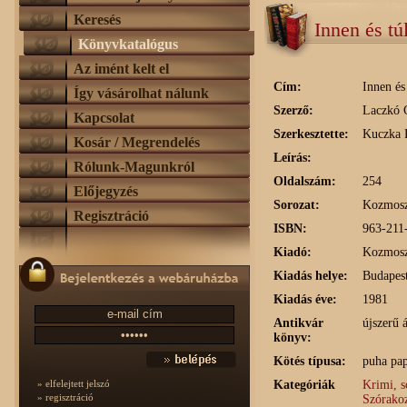
Keresés
Innen és tú
Könyvkatalógus
Az imént kelt el
Cím:
Innen és
Így vásárolhat nálunk
Szerző:
Laczkó 
Kapcsolat
Szerkesztette:
Kuczka 
Kosár / Megrendelés
Leírás:
Rólunk-Magunkról
Oldalszám:
254
Előjegyzés
Sorozat:
Kozmosz
Regisztráció
ISBN:
963-211
Kiadó:
Kozmos
Kiadás helye:
Budapes
Kiadás éve:
1981
Antikvár
újszerű 
könyv:
Kötés típusa:
puha pap
Kategóriák
Krimi, s
» elfelejtett jelszó
» regisztráció
Szórakoz