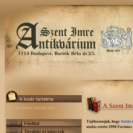
A Szent Im
Az Ön kosara jelenleg üres.
Tájékoztatjuk, hogy
Antikv
Főoldal
utalás esetén 1990 Forintos e
További új könyvek