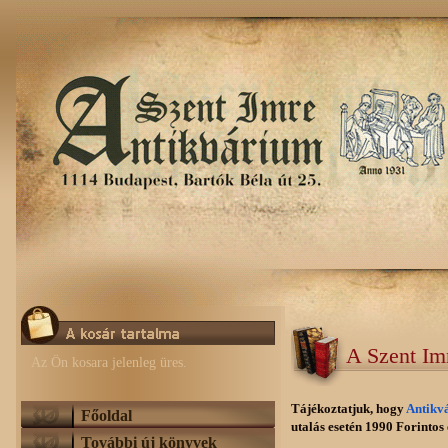
A Szent Im
Az Ön kosara jelenleg üres.
Tájékoztatjuk, hogy
Antikv
Főoldal
utalás esetén 1990 Forintos e
További új könyvek