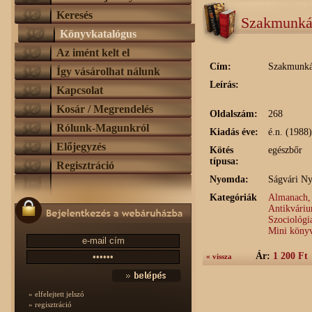
Keresés
Szakmunká
Könyvkatalógus
Az imént kelt el
Cím:
Szakmunká
Így vásárolhat nálunk
Leírás:
Kapcsolat
Kosár / Megrendelés
Oldalszám:
268
Rólunk-Magunkról
Kiadás éve:
é.n. (1988)
Előjegyzés
Kötés
egészbőr
típusa:
Regisztráció
Nyomda:
Ságvári N
Kategóriák
Almanach,
Antikvári
Szociológi
Mini köny
Ár:
1 200 Ft
« vissza
» elfelejtett jelszó
» regisztráció