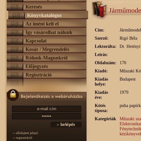
Keresés
Járműmodel
Könyvkatalógus
Az imént kelt el
Cím:
Járműmodell
Így vásárolhat nálunk
Szerző:
Rigó Béla
Kapcsolat
Lektorálta:
Dr. Hetényi
Kosár / Megrendelés
Leírás:
Rólunk-Magunkról
Oldalszám:
170
Előjegyzés
Kiadó:
Műszaki Kö
Regisztráció
Kiadás
Budapest
helye:
Kiadás
1979
éve:
Kötés
puha papírk
típusa:
Kategóriák
Műszaki sz
Elektronika
Fénytechnik
» elfelejtett jelszó
kézikönyve
» regisztráció