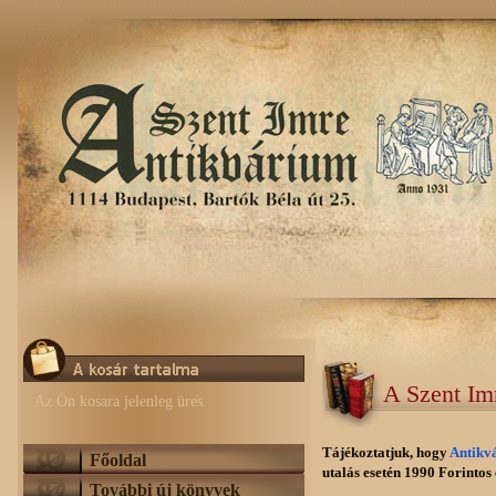
A Szent Im
Az Ön kosara jelenleg üres.
Tájékoztatjuk, hogy
Antikv
Főoldal
utalás esetén 1990 Forintos e
További új könyvek