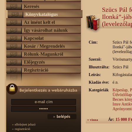
Keresés
Szücs Pál 
Könyvkatalógus
Ilonká”-jáh
Az imént kelt el
(levelezőla
Így vásárolhat nálunk
Kapcsolat
Cím:
Szücs Pál 
Kosár / Megrendelés
Ilonká”-jáh
(levelezőla
Rólunk-Magunkról
Szerző:
Vörösmarty
Előjegyzés
Illusztrálta:
Szücs Pál
Regisztráció
Leírás:
Kifogástalan
Kiadás éve:
é.n.
Kategóriák
Képeslap, P
Üdvözlőlap
Becses köny
Imre Antik
Aprónyomta
Ár:
15 000 F
« vissza
» elfelejtett jelszó
» regisztráció