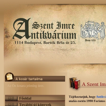
A Szent Im
Az Ön kosara jelenleg üres.
Tájékoztatjuk, hogy
Antikv
Főoldal
utalás esetén 1990 Forintos e
További új könyvek