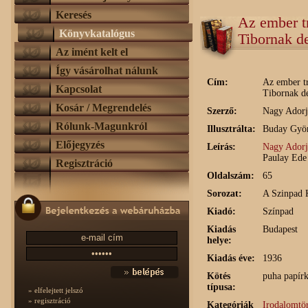
Keresés
Az ember tr
Könyvkatalógus
Tibornak de
Az imént kelt el
Így vásárolhat nálunk
Cím:
Az ember tr
Kapcsolat
Tibornak de
Kosár / Megrendelés
Szerző:
Nagy Adorj
Rólunk-Magunkról
Illusztrálta:
Buday Gyö
Előjegyzés
Leírás:
Nagy Adorj
Paulay Ede
Regisztráció
Oldalszám:
65
Sorozat:
A Szinpad 
Kiadó:
Színpad
Kiadás
Budapest
helye:
Kiadás éve:
1936
Kötés
puha papírk
típusa:
» elfelejtett jelszó
» regisztráció
Kategóriák
Irodalomtö