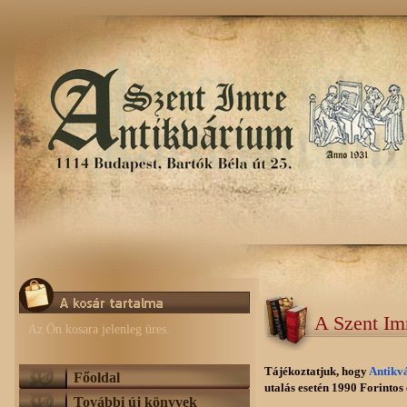
A Szent Im
Az Ön kosara jelenleg üres.
Tájékoztatjuk, hogy
Antikv
Főoldal
utalás esetén 1990 Forintos e
További új könyvek