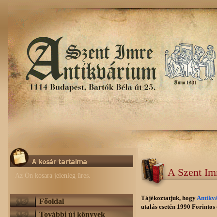
A Szent Im
Az Ön kosara jelenleg üres.
Tájékoztatjuk, hogy
Antikv
Főoldal
utalás esetén 1990 Forintos e
További új könyvek