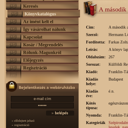
Keresés
A második 
Könyvkatalógus
Az imént kelt el
Cím:
A második a
Így vásárolhat nálunk
Szerző:
Hermann L
Kapcsolat
Fordította:
Farkas Zolt
Kosár / Megrendelés
Leírás:
A könyv lap
Rólunk-Magunkról
Oldalszám:
267
Előjegyzés
Sorozat:
Külföldi Re
Regisztráció
Kiadó:
Franklin-Tá
Kiadás
Budapest
helye:
Kiadás
é.n.
éve:
Kötés
egészvászon
típusa:
Nyomda:
Franklin-T
» elfelejtett jelszó
Kategóriák
Szépirodalm
» regisztráció
levelek, na