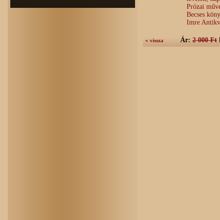
Prózai műve
Becses köny
Imre Antik
Ár:
2 000 Ft
« vissza