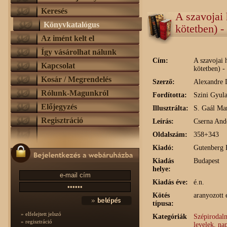
Keresés
A szavojai 
Könyvkatalógus
kötetben) 
Az imént kelt el
Így vásárolhat nálunk
Cím:
A szavojai 
Kapcsolat
kötetben) 
Kosár / Megrendelés
Szerző:
Alexandre D
Rólunk-Magunkról
Fordította:
Szini Gyul
Előjegyzés
Illusztrálta:
S. Gaál Mar
Regisztráció
Leírás:
Cserna And
Oldalszám:
358+343
Kiadó:
Gutenberg 
Kiadás
Budapest
helye:
Kiadás éve:
é.n.
Kötés
aranyozott 
típusa:
» elfelejtett jelszó
Kategóriák
Szépirodalm
» regisztráció
levelek, na