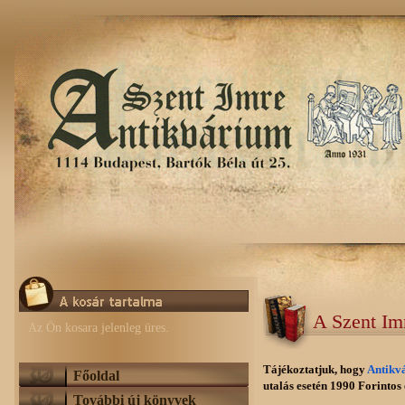
A Szent Im
Az Ön kosara jelenleg üres.
Tájékoztatjuk, hogy
Antikv
Főoldal
utalás esetén 1990 Forintos e
További új könyvek