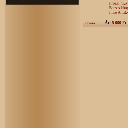
Prózai műve
Becses köny
Imre Antik
Ár:
5 000 Ft
« vissza