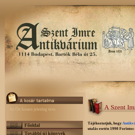
A Szent Im
Az Ön kosara jelenleg üres.
Tájékoztatjuk, hogy
Antikv
Főoldal
utalás esetén 1990 Forintos e
További új könyvek