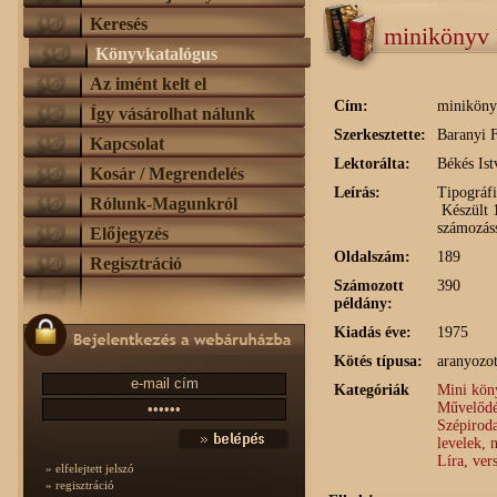
Keresés
minikönyv 
Könyvkatalógus
Az imént kelt el
Cím:
miniköny
Így vásárolhat nálunk
Szerkesztette:
Baranyi 
Kapcsolat
Lektorálta:
Békés Ist
Kosár / Megrendelés
Leírás:
Tipográfi
Rólunk-Magunkról
Készült 1
számozás
Előjegyzés
Oldalszám:
189
Regisztráció
Számozott
390
példány:
Kiadás éve:
1975
Kötés típusa:
aranyozo
Kategóriák
Mini kön
Művelődé
Szépiroda
levelek, 
Líra, ver
» elfelejtett jelszó
» regisztráció