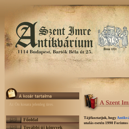
A Szent Im
Az Ön kosara jelenleg üres.
Tájékoztatjuk, hogy
Antikv
Főoldal
utalás esetén 1990 Forintos e
További új könyvek