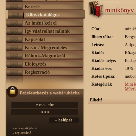
Keresés
minikönyv 
Könyvkatalógus
Az imént kelt el
Cím:
minik
Így vásárolhat nálunk
Illusztrálta:
Bergst
Kapcsolat
Leírás:
A tipo
Kosár / Megrendelés
Kiadó:
Közga
Rólunk-Magunkról
Kiadás helye:
Budap
Előjegyzés
Kiadás éve:
1979
Regisztráció
Kötés típusa:
műbőr
Kategóriák
Mini 
Művelő
Elkelt!
» elfelejtett jelszó
» regisztráció