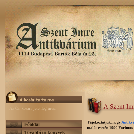
A Szent Im
Az Ön kosara jelenleg üres.
Tájékoztatjuk, hogy
Antikv
Főoldal
utalás esetén 1990 Forintos e
További új könyvek