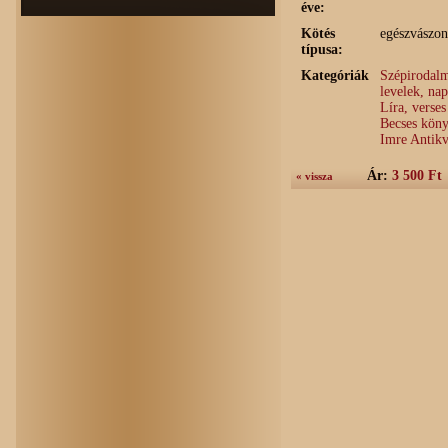
éve:
Kötés
egészvászon
típusa:
Kategóriák
Szépirodalm
levelek, na
Líra, verses
Becses köny
Imre Antik
Ár:
3 500 Ft
« vissza