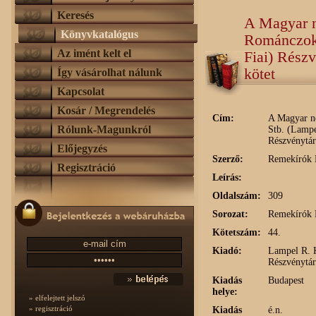
Keresés
A Magyar n
Könyvkatalógus
Románczok 
Az imént kelt el
Fiai) Rész
kötet
Így vásárolhat nálunk
Kapcsolat
Kosár / Megrendelés
Cím:
A Magyar né
Rólunk-Magunkról
Stb. (Lampe
Részvénytár
Előjegyzés
Szerző:
Remekírók K
Regisztráció
Leírás:
Oldalszám:
309
Sorozat:
Remekírók 
Kötetszám:
44.
Kiadó:
Lampel R. K
Részvénytár
Kiadás
Budapest
helye:
» elfelejtett jelszó
» regisztráció
Kiadás
é.n.