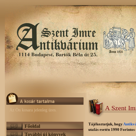
A Szent Im
Az Ön kosara jelenleg üres.
Tájékoztatjuk, hogy
Antikv
Főoldal
utalás esetén 1990 Forintos e
További új könyvek