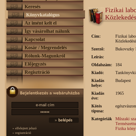
Keresés
Fizikai lab
Könyvkatalógus
Közlekedé
Az imént kelt el
Így vásárolhat nálunk
Cím:
Fizikai labo
Kapcsolat
Közlekedés
Kosár / Megrendelés
Szerző:
Bukovszky F
Rólunk-Magunkról
Leírás:
Előjegyzés
Oldalszám:
184
Regisztráció
Kiadó:
Tankönyvki
Kiadás
Budapest
helye:
Kiadás
1965
éve:
Kötés
egészvászon
típusa:
Kategóriák
Műszaki sz
Természett
Fizika kön
» elfelejtett jelszó
» regisztráció