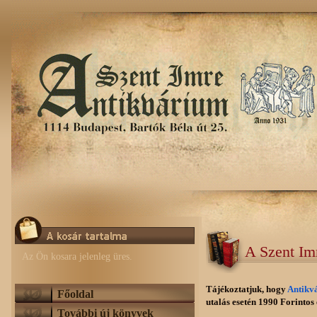
A Szent Im
Az Ön kosara jelenleg üres.
Tájékoztatjuk, hogy
Antikv
Főoldal
utalás esetén 1990 Forintos e
További új könyvek