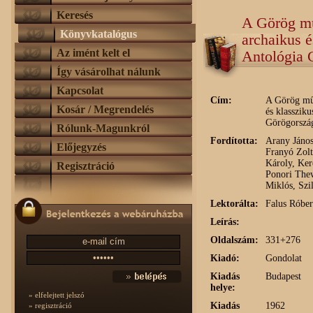
Keresés
A Görög mű
Könyvkatalógus
archaikus é
Az imént kelt el
Antológia 
Így vásárolhat nálunk
Kapcsolat
Cím:
A Görög műv
Kosár / Megrendelés
és klassziku
Görögorszá
Rólunk-Magunkról
Fordította:
Arany János
Előjegyzés
Franyó Zolt
Károly, Ker
Regisztráció
Ponori The
Miklós, Szi
Lektorálta:
Falus Róber
Leírás:
Oldalszám:
331+276
Kiadó:
Gondolat
Kiadás
Budapest
helye:
» elfelejtett jelszó
Kiadás
1962
» regisztráció