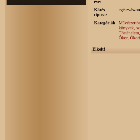
éve:
Kötés
egészvászon
típusa:
Kategóriák
Művészettör
könyvek, s
Történelem,
Ókor, Ókori 
Elkelt!