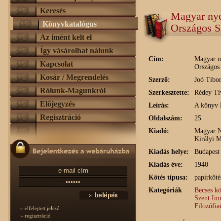
Keresés
Magyar nye
Könyvkatalógus
Országos S
Az imént kelt el
Így vásárolhat nálunk
Cím:
Magyar ny
Kapcsolat
Országos
Kosár / Megrendelés
Szerző:
Joó Tibor
Rólunk-Magunkról
Szerkesztette:
Rédey Ti
Előjegyzés
Leírás:
A könyv l
Regisztráció
Oldalszám:
25
Kiadó:
Magyar N
Királyi 
Kiadás helye:
Budapest
Kiadás éve:
1940
Kötés típusa:
papírköté
Kategóriák
Becses kö
Szent Im
Filozófia
» elfelejtett jelszó
» regisztráció