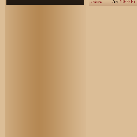
Ár:
1 500 Ft
« vissza