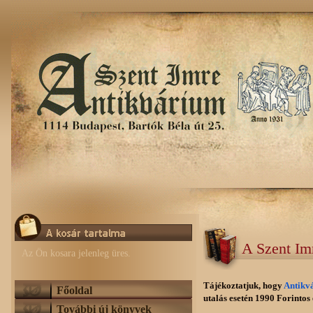
A Szent Im
Az Ön kosara jelenleg üres.
Tájékoztatjuk, hogy
Antikv
Főoldal
utalás esetén 1990 Forintos e
További új könyvek