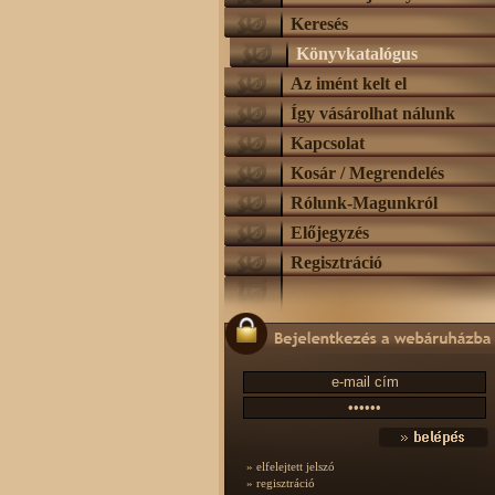
Keresés
Könyvkatalógus
Az imént kelt el
Így vásárolhat nálunk
Kapcsolat
Kosár / Megrendelés
Rólunk-Magunkról
Előjegyzés
Regisztráció
» elfelejtett jelszó
» regisztráció