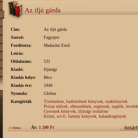
Az ifjú gárda
Cím:
Az ifjú gárda
Szerző:
Fagyejev
Fordította:
Madarász Emil
Leírás:
Oldalszám:
531
Kiadó:
Ifjúsági
Kiadás helye:
Bécs
Kiadás éve:
1949
Nyomda:
Globus
Kategóriák
Történelem, hadtörténeti könyvek, szakkönyvek
Prózai művek, elbeszélések, regények, naplók, levele
Gyermek könyvek, ifjúsági irodalom
Krimi, sci-fi, fantasy könyvek, kalandregények
Ár:
1 200 Ft
« vissza