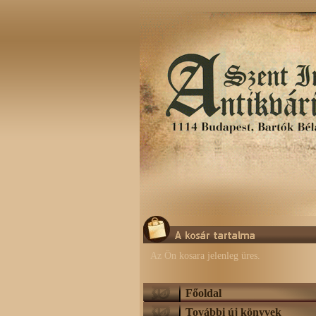
Az Ön kosara jelenleg üres.
Főoldal
További új könyvek