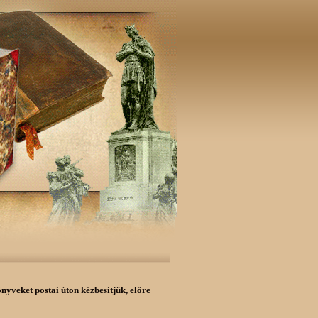
önyveket postai úton kézbesítjük,
előre