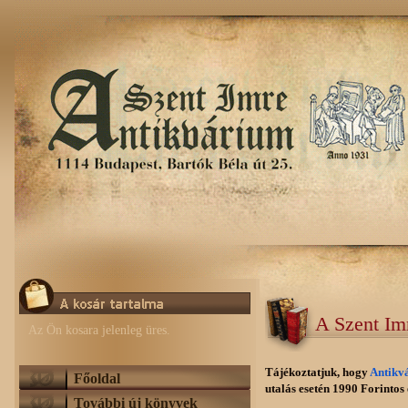
A Szent Im
Az Ön kosara jelenleg üres.
Tájékoztatjuk, hogy
Antikv
Főoldal
utalás esetén 1990 Forintos e
További új könyvek