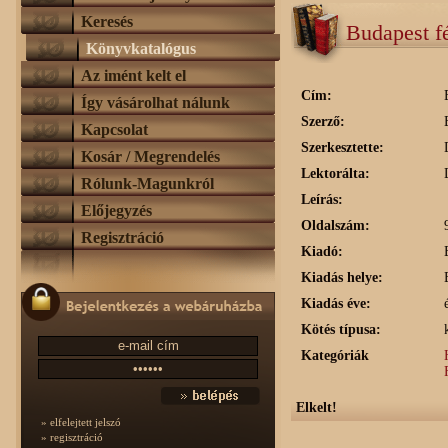
Keresés
Budapest f
Könyvkatalógus
Az imént kelt el
Cím:
Így vásárolhat nálunk
Szerző:
Kapcsolat
Szerkesztette:
Kosár / Megrendelés
Lektorálta:
Rólunk-Magunkról
Leírás:
Előjegyzés
Oldalszám:
Regisztráció
Kiadó:
Kiadás helye:
Kiadás éve:
Kötés típusa:
Kategóriák
Elkelt!
» elfelejtett jelszó
» regisztráció