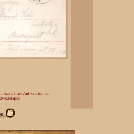
k a Szent Imre Antikváriumban
Üdvözlőlapok