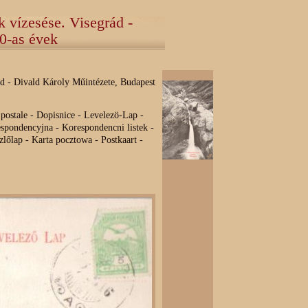
 vízesése. Visegrád -
0-as évek
ád - Divald Károly Műintézete, Budapest
a postale - Dopisnice - Levelezö-Lap -
espondencyjna - Korespondencni listek -
özlőlap - Karta pocztowa - Postkaart -