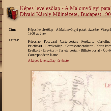
Képes levelezőlap - A Malomvölgyi patak
Divald Károly Műintézete, Budapest 190
Cím:
Képes levelezőlap - A Malomvölgyi patak vízesése. Visegr
1900-as évek
Leírás:
Képeslap - Post card - Carte postale - Postkarte - Cartolin
Briefkaart - Levelezőlap - Correspondenzkarte - Karta kor
Brefkort - Brevkort - Tarjeta postal - Bilhete postal - Üdv
Correspondenz-Karte
A képes levelezőlap története :