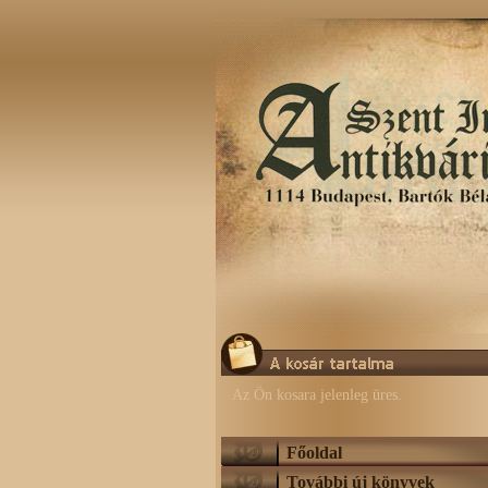
Az Ön kosara jelenleg üres.
Főoldal
További új könyvek