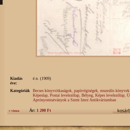
Kiadás
é.n. (1909)
éve:
Kategóriák
Becses könyvritkaságok, papírrégiségek, muzeális könyve
Képeslap, Postai levelezőlap, Bélyeg, Képes levelezőlap, 
Aprónyomtatványok a Szent Imre Antikváriumban
Ár:
1 200 Ft
« vissza