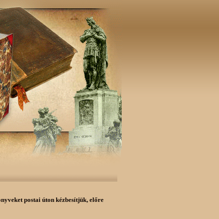
önyveket postai úton kézbesítjük,
előre