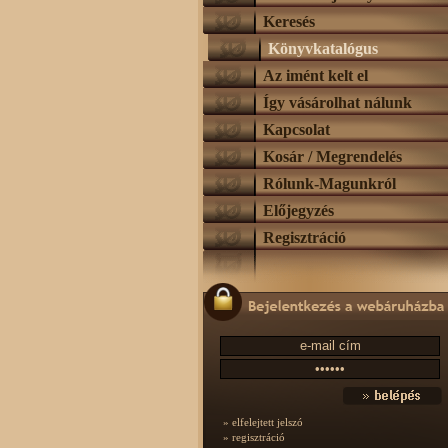
Keresés
Könyvkatalógus
Az imént kelt el
Így vásárolhat nálunk
Kapcsolat
Kosár / Megrendelés
Rólunk-Magunkról
Előjegyzés
Regisztráció
» elfelejtett jelszó
» regisztráció