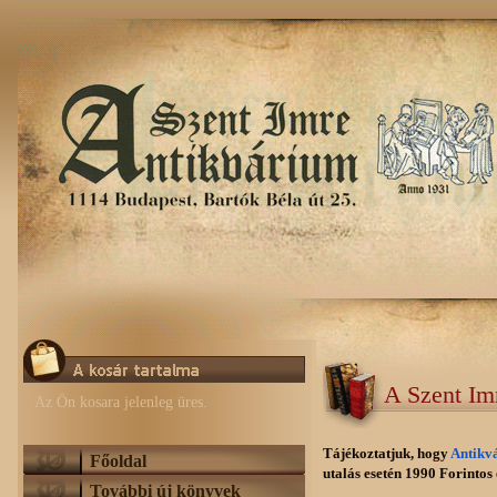
A Szent Im
Az Ön kosara jelenleg üres.
Tájékoztatjuk, hogy
Antikv
Főoldal
utalás esetén 1990 Forintos e
További új könyvek