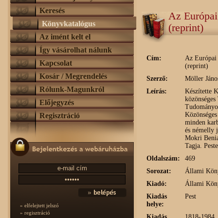
Keresés
Az Európai
Könyvkatalógus
(reprint)
Az imént kelt el
Így vásárolhat nálunk
Cím:
Az Európai 
Kapcsolat
(reprint)
Kosár / Megrendelés
Szerző:
Möller Jáno
Rólunk-Magunkról
Leírás:
Készítette 
közönséges 
Előjegyzés
Tudományok'
Közönséges 
Regisztráció
minden karb
és némelly j
Mokri Beni
Tagja. Pest
Oldalszám:
469
Sorozat:
Állami Köny
Kiadó:
Állami Köny
Kiadás
Pest
helye:
» elfelejtett jelszó
» regisztráció
Kiadás
1818-1984