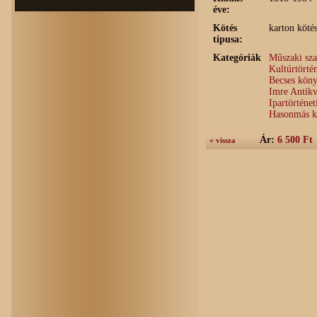
éve:
Kötés
karton köté
típusa:
Kategóriák
Műszaki sz
Kultúrtörté
Becses köny
Imre Antik
Ipartörténe
Hasonmás ki
Ár:
6 500 Ft
« vissza