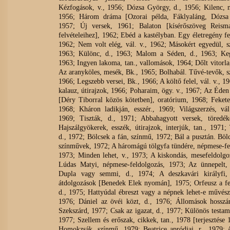
Kézfogások, v., 1956; Dózsa György, d., 1956; Kilenc, 
1956; Három dráma [Ozorai példa, Fáklyaláng, Dózsa
1957; Új versek, 1961; Balaton [kísérőszöveg Reism
felvételeihez], 1962; Ebéd a kastélyban. Egy életregény fej
1962; Nem volt elég, vál. v., 1962; Másokért egyedül, 
1963; Különc, d., 1963; Malom a Séden, d., 1963; Keg
1963; Ingyen lakoma, tan., vallomások, 1964; Dőlt vitorla,
Az aranyköles, mesék, Bk., 1965; Bolhabál. Tűvé-tevők, 
1966; Legszebb versei, Bk., 1966; A költő felel, vál. v., 1
kalauz, útirajzok, 1966; Poharaim, ögy. v., 1967; Az Éden 
[Déry Tiborral közös kötetben], oratórium, 1968; Fekete-
1968; Kháron ladikján, esszér., 1969; Világszerzés, vál
1969; Tiszták, d., 1971; Abbahagyott versek, töredék
Hajszálgyökerek, esszék, útirajzok, interjúk, tan., 1971; 
d., 1972; Bölcsek a fán, színmű, 1972; Bál a pusztán. Bölc
színművek, 1972; A háromágú tölgyfa tündére, népmese-fe
1973; Minden lehet, v., 1973; A kiskondás, mesefeldolgo
Lúdas Matyi, népmese-feldolgozás, 1973; Az ünnepelt,
Dupla vagy semmi, d., 1974; A deszkavári királyfi,
átdolgozások [Benedek Elek nyomán], 1975; Orfeusz a fe
d., 1975; Hattyúdal ébreszt vagy a népnek lehet-e művésze
1976; Dániel az övéi közt, d., 1976; Állomások hosszán
Szekszárd, 1977; Csak az igazat, d., 1977; Különös testam
1977; Szellem és erőszak, cikkek, tan., 1978 [terjesztése 
Homokzsák, színmű, 1979; Beatrice apródjai, r., 1979;