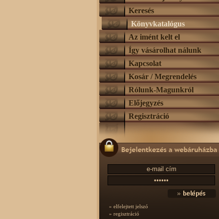
Keresés
Könyvkatalógus
Az imént kelt el
Így vásárolhat nálunk
Kapcsolat
Kosár / Megrendelés
Rólunk-Magunkról
Előjegyzés
Regisztráció
» elfelejtett jelszó
» regisztráció