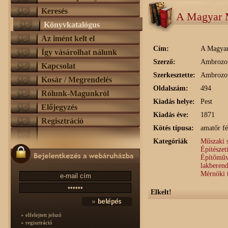
Keresés
A Magyar M
Könyvkatalógus
Az imént kelt el
Cím:
A Magyar 
Így vásárolhat nálunk
Szerző:
Ambrozov
Kapcsolat
Szerkesztette:
Ambrozov
Kosár / Megrendelés
Oldalszám:
494
Rólunk-Magunkról
Kiadás helye:
Pest
Előjegyzés
Kiadás éve:
1871
Regisztráció
Kötés típusa:
amatőr fé
Kategóriák
Műszaki 
Építészet
Építőművé
lakberend
Mérnöki 
Elkelt!
» elfelejtett jelszó
» regisztráció