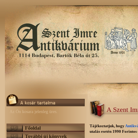
A Szent Im
Az Ön kosara jelenleg üres.
Tájékoztatjuk, hogy
Antikv
Főoldal
utalás esetén 1990 Forintos e
További új könyvek