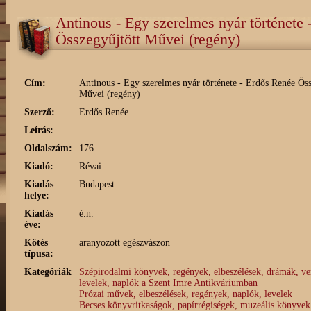
Antinous - Egy szerelmes nyár története
Összegyűjtött Művei (regény)
Cím:
Antinous - Egy szerelmes nyár története - Erdős Renée Öss
Művei (regény)
Szerző:
Erdős Renée
Leírás:
Oldalszám:
176
Kiadó:
Révai
Kiadás
Budapest
helye:
Kiadás
é.n.
éve:
Kötés
aranyozott egészvászon
típusa:
Kategóriák
Szépirodalmi könyvek, regények, elbeszélések, drámák, ve
levelek, naplók a Szent Imre Antikváriumban
Prózai művek, elbeszélések, regények, naplók, levelek
Becses könyvritkaságok, papírrégiségek, muzeális könyvek