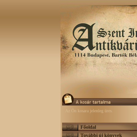
Az Ön kosara jelenleg üres.
Főoldal
További új könyvek