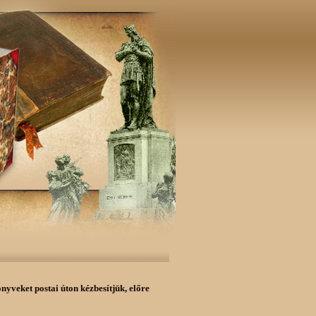
önyveket postai úton kézbesítjük,
előre