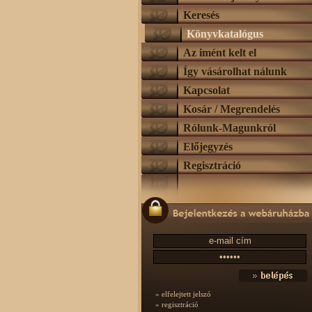
Keresés
Könyvkatalógus
Az imént kelt el
Így vásárolhat nálunk
Kapcsolat
Kosár / Megrendelés
Rólunk-Magunkról
Előjegyzés
Regisztráció
» elfelejtett jelszó
» regisztráció