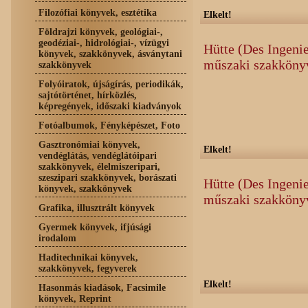
Filozófiai könyvek, esztétika
Elkelt!
Földrajzi könyvek, geológiai-,
geodéziai-, hidrológiai-, vízügyi
Hütte (Des Ingeni
könyvek, szakkönyvek, ásványtani
műszaki szakköny
szakkönyvek
Folyóiratok, újságírás, periodikák,
sajtótörténet, hírközlés,
képregények, időszaki kiadványok
Fotóalbumok, Fényképészet, Foto
Gasztronómiai könyvek,
Elkelt!
vendéglátás, vendéglátóipari
szakkönyvek, élelmiszeripari,
szeszipari szakkönyvek, borászati
Hütte (Des Ingeni
könyvek, szakkönyvek
műszaki szakköny
Grafika, illusztrált könyvek
Gyermek könyvek, ifjúsági
irodalom
Haditechnikai könyvek,
szakkönyvek, fegyverek
Elkelt!
Hasonmás kiadások, Facsimile
könyvek, Reprint