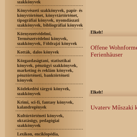
szakkönyvek
Könyvészeti szakkönyvek, papír- és
könyvtörténet, könyvtártörténet,
tipográfiai könyvek, nyomdászati
szakkönyvek, bibliográfiai könyvek
Elkelt!
Környezetvédelmi,
Természetvédelmi könyvek,
szakkönyvek, Földrajzi könyvek
Offene Wohnforme
Kották, dalos könyvek
Ferienhäuser
Közgazdaságtani, statisztikai
könyvek, pénzügyi szakkönyvek,
marketing és reklám könyvek,
pénztörténeti, banktörténeti
könyvek
Közlekedési tárgyú könyvek,
Elkelt!
szakkönyvek
Krimi, sci-fi, fantasy könyvek,
Uvaterv Műszaki 
kalandregények
Kultúrtörténeti könyvek,
oktatásügy, pedagógiai
szakkönyvek
Lexikon, enciklopédia,