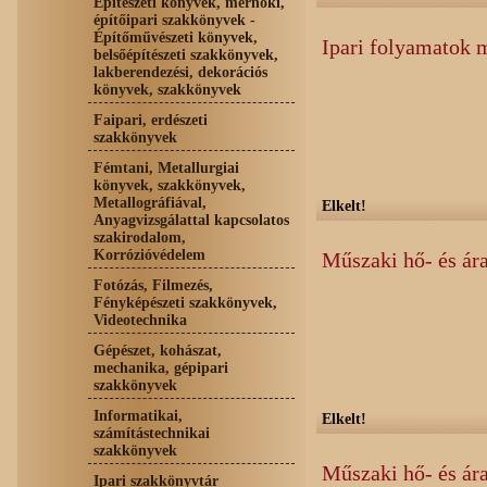
Építészeti könyvek, mérnöki,
építőipari szakkönyvek -
Építőművészeti könyvek,
Ipari folyamatok 
belsőépítészeti szakkönyvek,
lakberendezési, dekorációs
könyvek, szakkönyvek
Faipari, erdészeti
szakkönyvek
Fémtani, Metallurgiai
könyvek, szakkönyvek,
Metallográfiával,
Elkelt!
Anyagvizsgálattal kapcsolatos
szakirodalom,
Korrózióvédelem
Műszaki hő- és ár
Fotózás, Filmezés,
Fényképészeti szakkönyvek,
Videotechnika
Gépészet, kohászat,
mechanika, gépipari
szakkönyvek
Informatikai,
Elkelt!
számítástechnikai
szakkönyvek
Műszaki hő- és ára
Ipari szakkönyvtár