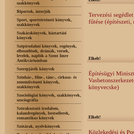
szakkönyvek
Riportok, interjúk
Tervezési segédle
Sport, sporttörténeti könyvek,
fűtése (építészeti
szakkönyvek
Szakácskönyvek, háztartási
könyvek
Szépirodalmi könyvek, regények,
elbeszélések, drámák, versek,
levelek, naplók a Szent Imre
Elkelt!
Antikváriumban
Szerepjáték könyvek
Építésügyi Miniszt
Színház-, film-, tánc-, cirkusz- és
Vasbetonszerkezete
zeneművészeti könyvek,
könyvecske)
szakkönyvek
Szociológiai könyvek, szakkönyvek,
szociográfia
Szórakoztató irodalom,
kalandregények, bestsellerek,
Elkelt!
romantikus könyvek
Szótárak, nyelvkönyvek
Közlekedési és Po