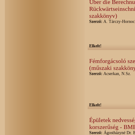
Über die Berechnu
Rückwärtseinschni
szakkönyv)
Szerző:
A. Tárczy-Hornoc
Elkelt!
Fémforgácsoló sze
(műszaki szakkön
Szerző:
Acserkan, N.Sz.
Elkelt!
Épületek nedvess
korszerűség - BM
Szerző:
Ágostházyné Dr. 