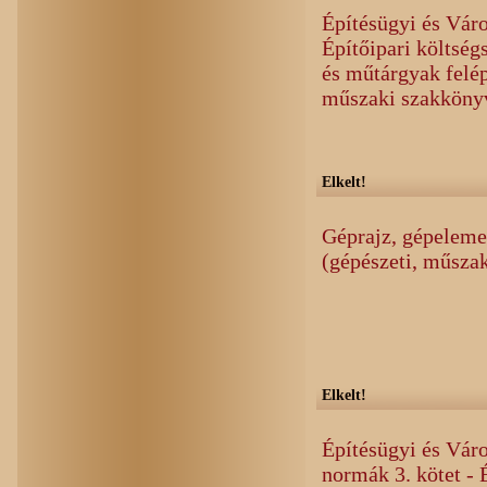
Építésügyi és Váro
Építőipari költség
és műtárgyak felép
műszaki szakköny
Elkelt!
Géprajz, gépelemek
(gépészeti, műsza
Elkelt!
Építésügyi és Váro
normák 3. kötet - 