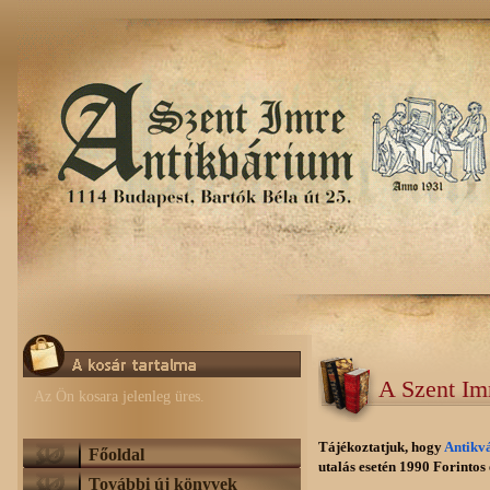
A Szent Im
Az Ön kosara jelenleg üres.
Tájékoztatjuk, hogy
Antikv
Főoldal
utalás esetén 1990 Forintos e
További új könyvek