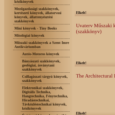
kézikönyvek
Mezőgazdasági szakkönyvek,
Elkelt!
kertészeti könyvek, állatorvosi
könyvek, állattenyésztési
szakkönyvek
Uvaterv Műszaki 
Mini könyvek - Tiny Books
(szakkönyv)
Mitológiai könyvek
Műszaki szakkönyvek a Szent Imre
Antikváriumban
Autós-Motoros könyvek
Bányászati szakkönyvek,
Elkelt!
geológiai, ásványtani
szakkönyvek
The Architectural
Csillagászati tárgyú könyvek,
szakkönyvek
Elektronikai szakkönyvek,
Digitális Technika,
Hangtechnika, Fénytechnika,
Híradástechnikai,
Távközléstechnikai könyvek,
kézikönyvek
Elkelt!