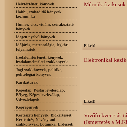
Mérnök-fizikusok
Helytörténeti könyvek
Hobbi, szabadidő könyvek,
kézimunka
Humor, vicc, vidám, szórakoztató
könyvek
Idegen nyelvű könyvek
Időjárás, meteorológia, légköri
Elkelt!
folyamatok
Irodalomtörténeti könyvek,
Elektronikai kézik
irodalomelméleti szakkönyvek
Jogi szakkönyvek, politika,
politológiai könyvek
Karikatúrák
Képeslap, Postai levelezőlap,
Bélyeg, Képes levelezőlap,
Üdvözlőlapok
Elkelt!
Képregények
Vivőfrekvenciás t
Kertészeti könyvek, Biokertészet,
Kertépítés, Növénytani
(Ismertetés a M.Ki
szakkönyvek, Botanika, Erdészeti