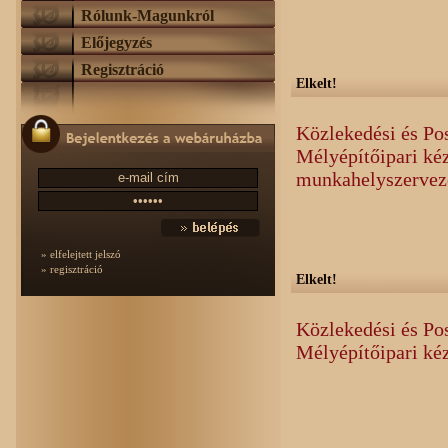
Rólunk-Magunkról
Előjegyzés
Regisztráció
Elkelt!
Közlekedési és Po
Mélyépítőipari kéz
munkahelyszervezé
» elfelejtett jelszó
» regisztráció
Elkelt!
Közlekedési és Po
Mélyépítőipari ké