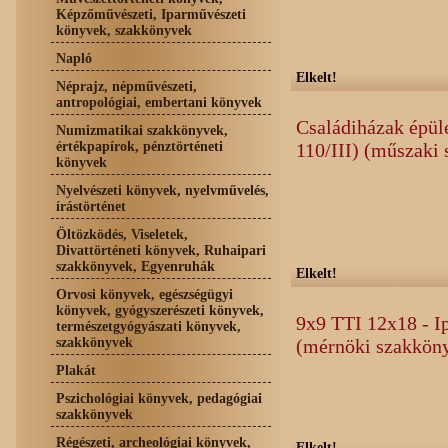
Képzőművészeti, Iparművészeti
könyvek, szakkönyvek
Napló
Elkelt!
Néprajz, népművészeti,
antropológiai, embertani könyvek
Családiházak épüle
Numizmatikai szakkönyvek,
értékpapírok, pénztörténeti
110/III) (műszaki
könyvek
Nyelvészeti könyvek, nyelvművelés,
írástörténet
Öltözködés, Viseletek,
Divattörténeti könyvek, Ruhaipari
szakkönyvek, Egyenruhák
Elkelt!
Orvosi könyvek, egészségügyi
könyvek, gyógyszerészeti könyvek,
9x9 TTI 12x18 - I
természetgyógyászati könyvek,
szakkönyvek
(mérnöki szakkön
Plakát
Pszichológiai könyvek, pedagógiai
szakkönyvek
Régészeti, archeológiai könyvek,
Elkelt!