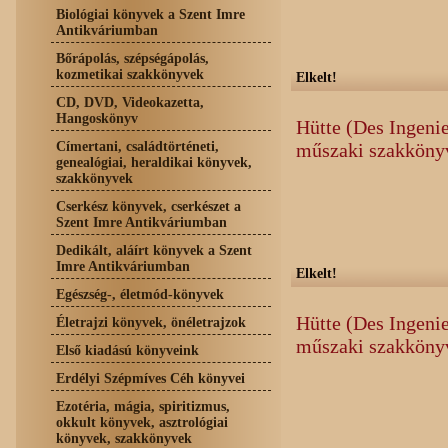
Biológiai könyvek a Szent Imre
Antikváriumban
Bőrápolás, szépségápolás,
kozmetikai szakkönyvek
Elkelt!
CD, DVD, Videokazetta,
Hangoskönyv
Hütte (Des Ingeni
Címertani, családtörténeti,
műszaki szakköny
genealógiai, heraldikai könyvek,
szakkönyvek
Cserkész könyvek, cserkészet a
Szent Imre Antikváriumban
Dedikált, aláírt könyvek a Szent
Imre Antikváriumban
Elkelt!
Egészség-, életmód-könyvek
Hütte (Des Ingeni
Életrajzi könyvek, önéletrajzok
műszaki szakköny
Első kiadású könyveink
Erdélyi Szépmíves Céh könyvei
Ezotéria, mágia, spiritizmus,
okkult könyvek, asztrológiai
könyvek, szakkönyvek