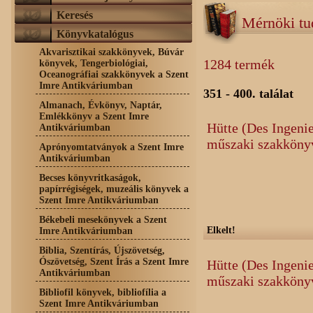
Keresés
Mérnöki t
Könyvkatalógus
Akvarisztikai szakkönyvek, Búvár
1284 termék
könyvek, Tengerbiológiai,
Oceanográfiai szakkönyvek a Szent
Imre Antikváriumban
351 - 400. találat
Almanach, Évkönyv, Naptár,
Emlékkönyv a Szent Imre
Hütte (Des Ingeni
Antikváriumban
műszaki szakköny
Aprónyomtatványok a Szent Imre
Antikváriumban
Becses könyvritkaságok,
papírrégiségek, muzeális könyvek a
Szent Imre Antikváriumban
Békebeli mesekönyvek a Szent
Elkelt!
Imre Antikváriumban
Biblia, Szentírás, Újszövetség,
Ószövetség, Szent Írás a Szent Imre
Hütte (Des Ingeni
Antikváriumban
műszaki szakköny
Bibliofil könyvek, bibliofília a
Szent Imre Antikváriumban