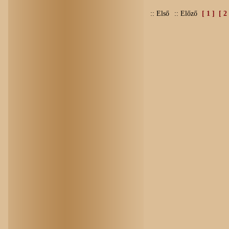
:: Első
:: Előző
[ 1 ]
[ 2