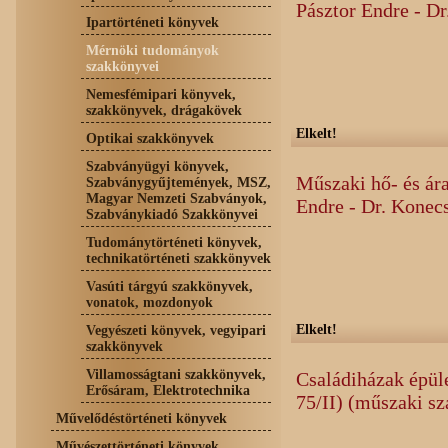
Pásztor Endre - D
Ipartörténeti könyvek
Mérnöki tudományok
szakkönyvei
Nemesfémipari könyvek,
szakkönyvek, drágakövek
Elkelt!
Optikai szakkönyvek
Szabványügyi könyvek,
Műszaki hő- és ára
Szabványgyűjtemények, MSZ,
Magyar Nemzeti Szabványok,
Endre - Dr. Konec
Szabványkiadó Szakkönyvei
Tudománytörténeti könyvek,
technikatörténeti szakkönyvek
Vasúti tárgyú szakkönyvek,
vonatok, mozdonyok
Elkelt!
Vegyészeti könyvek, vegyipari
szakkönyvek
Villamosságtani szakkönyvek,
Családiházak épüle
Erősáram, Elektrotechnika
75/II) (műszaki s
Művelődéstörténeti könyvek
Művészettörténeti könyvek,