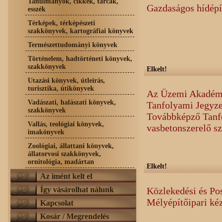
Tanulmányok, cikkek, tárcák,
Gazdaságos hídépí
esszék
Térképek, térképészeti
szakkönyvek, kartográfiai könyvek
Természettudományi könyvek
Történelem, hadtörténeti könyvek,
szakkönyvek
Elkelt!
Utazási könyvek, útleírás,
turisztika, útikönyvek
Az Üzemi Akadémi
Vadászati, halászati könyvek,
Tanfolyami Jegyz
szakkönyvek
Továbbképző Tanf
Vallás, teológiai könyvek,
vasbetonszerelő 
imakönyvek
Zoológiai, állattani könyvek,
állatorvosi szakkönyvek,
ornitológia, madártan
Elkelt!
Az imént kelt el
Így vásárolhat nálunk
Közlekedési és Po
Mélyépítőipari ké
Kapcsolat
Kosár / Megrendelés